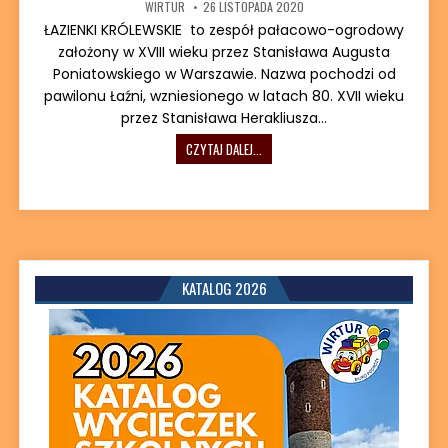
AUTOR:
DATA PUBLIKACJI:
WIRTUR
26 LISTOPADA 2020
ŁAZIENKI KRÓLEWSKIE to zespół pałacowo-ogrodowy
założony w XVIII wieku przez Stanisława Augusta
Poniatowskiego w Warszawie. Nazwa pochodzi od
pawilonu Łaźni, wzniesionego w latach 80. XVII wieku
przez Stanisława Herakliusza…
WARSZAWSKIE PARKI – ŁAZIENKI KRÓ
CZYTAJ DALEJ...
KATALOG 2026