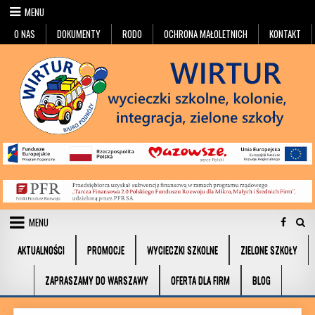
Przejdź do treści
MENU
O NAS
DOKUMENTY
RODO
OCHRONA MAŁOLETNICH
KONTAKT
MENU
AKTUALNOŚCI
PROMOCJE
WYCIECZKI SZKOLNE
ZIELONE SZKOŁY
ZAPRASZAMY DO WARSZAWY
OFERTA DLA FIRM
BLOG