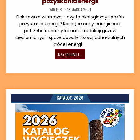
pozyskania energii
AUTOR:
DATA PUBLIKACJI:
WIRTUR
18 MARCA 2021
Elektrownia wiatrowa – czy to ekologiczny sposób
pozyskania energii? Rosnące ceny energii oraz
potrzeba ochrony klimatu i redukcji gazów
cieplarnianych spowodowały rozwój odnawialnych
źródeł energii….
RATUJMY NASZĄ PLANETĘ – ELEKTRO
CZYTAJ DALEJ...
KATALOG 2026