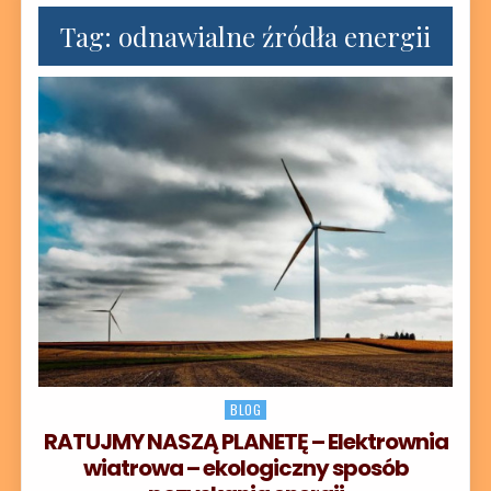
Tag:
odnawialne źródła energii
Posted in
BLOG
RATUJMY NASZĄ PLANETĘ – Elektrownia
wiatrowa – ekologiczny sposób