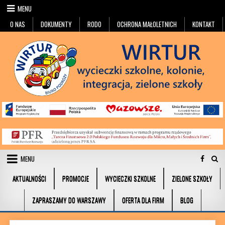
Przejdź do treści
MENU
O NAS
DOKUMENTY
RODO
OCHRONA MAŁOLETNICH
KONTAKT
MENU
AKTUALNOŚCI
PROMOCJE
WYCIECZKI SZKOLNE
ZIELONE SZKOŁY
ZAPRASZAMY DO WARSZAWY
OFERTA DLA FIRM
BLOG