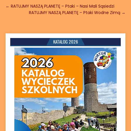
Nawigacja wpisu
← RATUJMY NASZĄ PLANETĘ – Ptaki – Nasi Mali Sąsiedzi
RATUJMY NASZĄ PLANETĘ – Ptaki Wodne Zimą →
KATALOG 2026