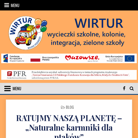
Przejdź do treści
MENU
MENU
POSTED IN
BLOG
RATUJMY NASZĄ PLANETĘ –
„Naturalne karmniki dla
ptaków”