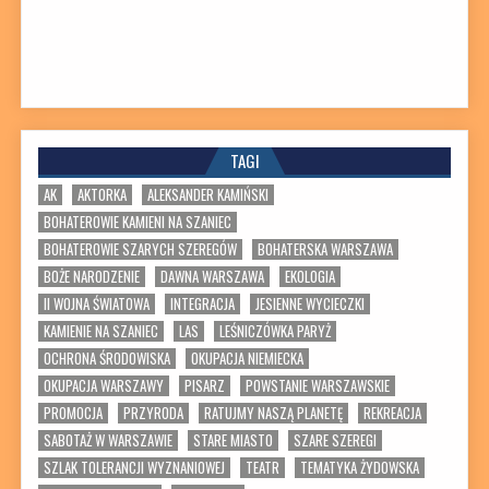
TAGI
AK
AKTORKA
ALEKSANDER KAMIŃSKI
BOHATEROWIE KAMIENI NA SZANIEC
BOHATEROWIE SZARYCH SZEREGÓW
BOHATERSKA WARSZAWA
BOŻE NARODZENIE
DAWNA WARSZAWA
EKOLOGIA
II WOJNA ŚWIATOWA
INTEGRACJA
JESIENNE WYCIECZKI
KAMIENIE NA SZANIEC
LAS
LEŚNICZÓWKA PARYŻ
OCHRONA ŚRODOWISKA
OKUPACJA NIEMIECKA
OKUPACJA WARSZAWY
PISARZ
POWSTANIE WARSZAWSKIE
PROMOCJA
PRZYRODA
RATUJMY NASZĄ PLANETĘ
REKREACJA
SABOTAŻ W WARSZAWIE
STARE MIASTO
SZARE SZEREGI
SZLAK TOLERANCJI WYZNANIOWEJ
TEATR
TEMATYKA ŻYDOWSKA