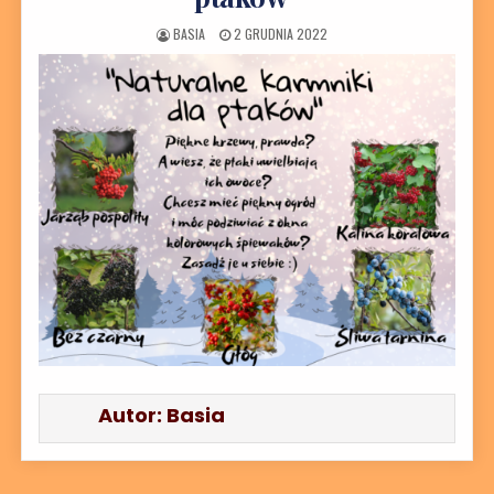
AUTOR:
DATA PUBLIKACJI:
BASIA
2 GRUDNIA 2022
Autor:
Basia