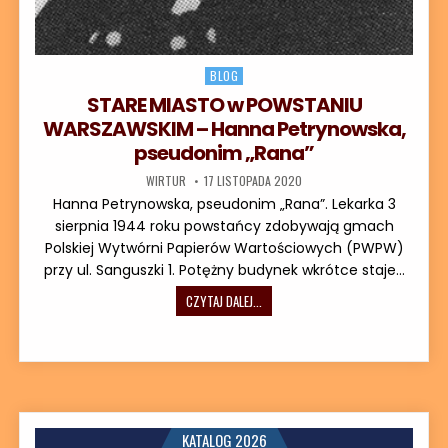
Posted in
BLOG
STARE MIASTO w POWSTANIU
WARSZAWSKIM – Hanna Petrynowska,
pseudonim „Rana”
AUTOR:
DATA PUBLIKACJI:
WIRTUR
17 LISTOPADA 2020
Hanna Petrynowska, pseudonim „Rana”. Lekarka 3
sierpnia 1944 roku powstańcy zdobywają gmach
Polskiej Wytwórni Papierów Wartościowych (PWPW)
przy ul. Sanguszki 1. Potężny budynek wkrótce staje…
STARE MIASTO W POWSTANIU WARSZ
CZYTAJ DALEJ...
KATALOG 2026