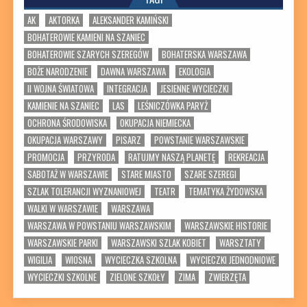
AK
AKTORKA
ALEKSANDER KAMIŃSKI
BOHATEROWIE KAMIENI NA SZANIEC
BOHATEROWIE SZARYCH SZEREGÓW
BOHATERSKA WARSZAWA
BOŻE NARODZENIE
DAWNA WARSZAWA
EKOLOGIA
II WOJNA ŚWIATOWA
INTEGRACJA
JESIENNE WYCIECZKI
KAMIENIE NA SZANIEC
LAS
LEŚNICZÓWKA PARYŻ
OCHRONA ŚRODOWISKA
OKUPACJA NIEMIECKA
OKUPACJA WARSZAWY
PISARZ
POWSTANIE WARSZAWSKIE
PROMOCJA
PRZYRODA
RATUJMY NASZĄ PLANETĘ
REKREACJA
SABOTAŻ W WARSZAWIE
STARE MIASTO
SZARE SZEREGI
SZLAK TOLERANCJI WYZNANIOWEJ
TEATR
TEMATYKA ŻYDOWSKA
WALKI W WARSZAWIE
WARSZAWA
WARSZAWA W POWSTANIU WARSZAWSKIM
WARSZAWSKIE HISTORIE
WARSZAWSKIE PARKI
WARSZAWSKI SZLAK KOBIET
WARSZTATY
WIGILIA
WIOSNA
WYCIECZKA SZKOLNA
WYCIECZKI JEDNODNIOWE
WYCIECZKI SZKOLNE
ZIELONE SZKOŁY
ZIMA
ZWIERZĘTA