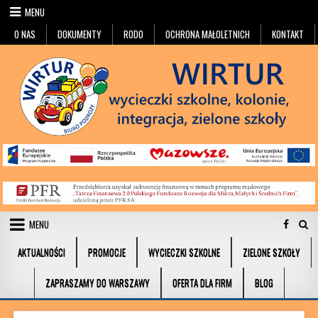
Przejdź do treści
MENU
O NAS
DOKUMENTY
RODO
OCHRONA MAŁOLETNICH
KONTAKT
MENU
AKTUALNOŚCI
PROMOCJE
WYCIECZKI SZKOLNE
ZIELONE SZKOŁY
ZAPRASZAMY DO WARSZAWY
OFERTA DLA FIRM
BLOG