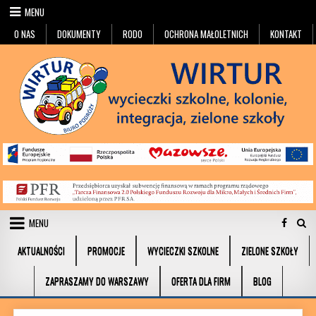
Przejdź do treści
MENU
O NAS
DOKUMENTY
RODO
OCHRONA MAŁOLETNICH
KONTAKT
MENU
AKTUALNOŚCI
PROMOCJE
WYCIECZKI SZKOLNE
ZIELONE SZKOŁY
ZAPRASZAMY DO WARSZAWY
OFERTA DLA FIRM
BLOG