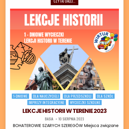
WYCIECZKI SZKOLNE PO MAZOWSZU 
CZYTAJ DALEJ...
Posted in
1-DNIOWE
DLA NAUCZYCIELI
DLA PRZEDSZKOLI
DLA SZKÓŁ
IMPREZY INTEGRACYJNE
WYCIECZKI SZKOLNE
LEKCJE HISTORII W TERENIE 2023
AUTOR:
DATA PUBLIKACJI:
BASIA
10 SIERPNIA 2023
BOHATEROWIE SZARYCH SZEREGÓW Miejsca związane