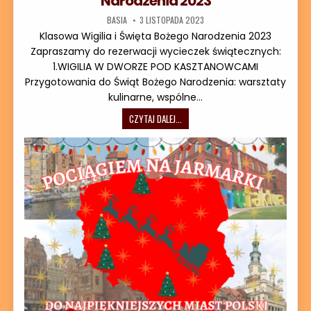
Narodzenia 2023
AUTOR:
DATA PUBLIKACJI:
BASIA
3 LISTOPADA 2023
Klasowa Wigilia i Święta Bożego Narodzenia 2023
Zapraszamy do rezerwacji wycieczek świątecznych:
1.WIGILIA W DWORZE POD KASZTANOWCAMI
Przygotowania do Świąt Bożego Narodzenia: warsztaty
kulinarne, wspólne…
KLASOWA WIGILIA I ŚWIĘTA BOŻEGO N
CZYTAJ DALEJ...