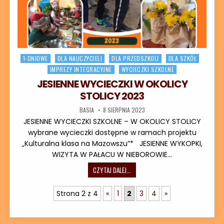
Posted in
1-DNIOWE
DLA NAUCZYCIELI
DLA PRZEDSZKOLI
DLA SZKÓŁ
IMPREZY INTEGRACYJNE
WYCIECZKI SZKOLNE
JESIENNE WYCIECZKI W OKOLICY
STOLICY 2023
AUTOR:
DATA PUBLIKACJI:
BASIA
8 SIERPNIA 2023
JESIENNE WYCIECZKI SZKOLNE – W OKOLICY STOLICY
wybrane wycieczki dostępne w ramach projektu
„Kulturalna klasa na Mazowszu”* JESIENNE WYKOPKI,
WIZYTA W PAŁACU W NIEBOROWIE…
JESIENNE WYCIECZKI W OKOLICY STO
CZYTAJ DALEJ...
Strona 2 z 4
«
1
2
3
4
»