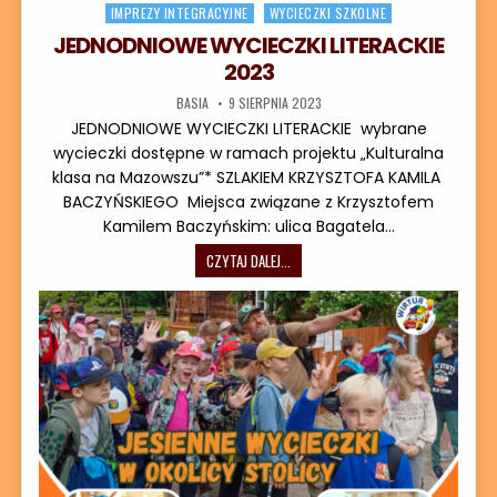
IMPREZY INTEGRACYJNE
WYCIECZKI SZKOLNE
JEDNODNIOWE WYCIECZKI LITERACKIE
2023
AUTOR:
DATA PUBLIKACJI:
BASIA
9 SIERPNIA 2023
JEDNODNIOWE WYCIECZKI LITERACKIE wybrane
wycieczki dostępne w ramach projektu „Kulturalna
klasa na Mazowszu”* SZLAKIEM KRZYSZTOFA KAMILA
BACZYŃSKIEGO Miejsca związane z Krzysztofem
Kamilem Baczyńskim: ulica Bagatela…
JEDNODNIOWE WYCIECZKI LITERACKIE
CZYTAJ DALEJ...