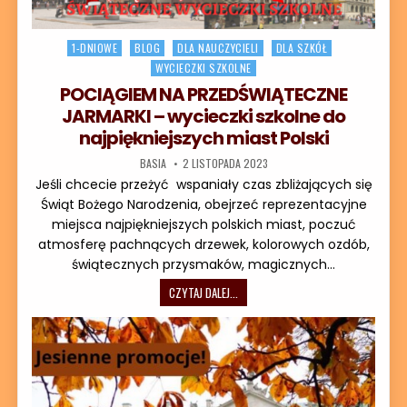
Posted in
1-DNIOWE
BLOG
DLA NAUCZYCIELI
DLA SZKÓŁ
WYCIECZKI SZKOLNE
POCIĄGIEM NA PRZEDŚWIĄTECZNE
JARMARKI – wycieczki szkolne do
najpiękniejszych miast Polski
AUTOR:
DATA PUBLIKACJI:
BASIA
2 LISTOPADA 2023
Jeśli chcecie przeżyć wspaniały czas zbliżających się
Świąt Bożego Narodzenia, obejrzeć reprezentacyjne
miejsca najpiękniejszych polskich miast, poczuć
atmosferę pachnących drzewek, kolorowych ozdób,
świątecznych przysmaków, magicznych…
POCIĄGIEM NA PRZEDŚWIĄTECZNE JAR
CZYTAJ DALEJ...