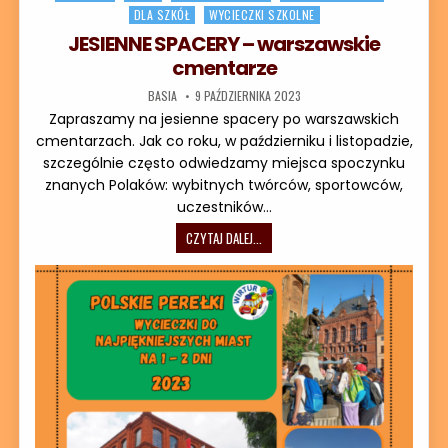
DLA SZKÓŁ
WYCIECZKI SZKOLNE
JESIENNE SPACERY – warszawskie
cmentarze
AUTOR:
DATA PUBLIKACJI:
BASIA
9 PAŹDZIERNIKA 2023
Zapraszamy na jesienne spacery po warszawskich
cmentarzach. Jak co roku, w październiku i listopadzie,
szczególnie często odwiedzamy miejsca spoczynku
znanych Polaków: wybitnych twórców, sportowców,
uczestników…
JESIENNE SPACERY – WARSZAWSKIE 
CZYTAJ DALEJ...