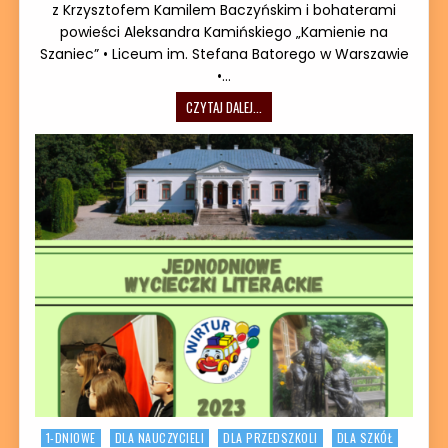
z Krzysztofem Kamilem Baczyńskim i bohaterami
powieści Aleksandra Kamińskiego „Kamienie na
Szaniec” • Liceum im. Stefana Batorego w Warszawie
•…
LEKCJE HISTORII W TERENIE 2023
CZYTAJ DALEJ...
Posted in
1-DNIOWE
DLA NAUCZYCIELI
DLA PRZEDSZKOLI
DLA SZKÓŁ