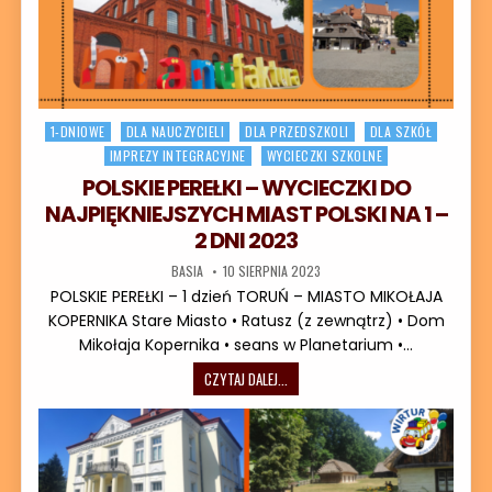
Posted in
1-DNIOWE
DLA NAUCZYCIELI
DLA PRZEDSZKOLI
DLA SZKÓŁ
IMPREZY INTEGRACYJNE
WYCIECZKI SZKOLNE
POLSKIE PEREŁKI – WYCIECZKI DO
NAJPIĘKNIEJSZYCH MIAST POLSKI NA 1 –
2 DNI 2023
AUTOR:
DATA PUBLIKACJI:
BASIA
10 SIERPNIA 2023
POLSKIE PEREŁKI – 1 dzień TORUŃ – MIASTO MIKOŁAJA
KOPERNIKA Stare Miasto • Ratusz (z zewnątrz) • Dom
Mikołaja Kopernika • seans w Planetarium •…
POLSKIE PEREŁKI – WYCIECZKI DO NAJ
CZYTAJ DALEJ...