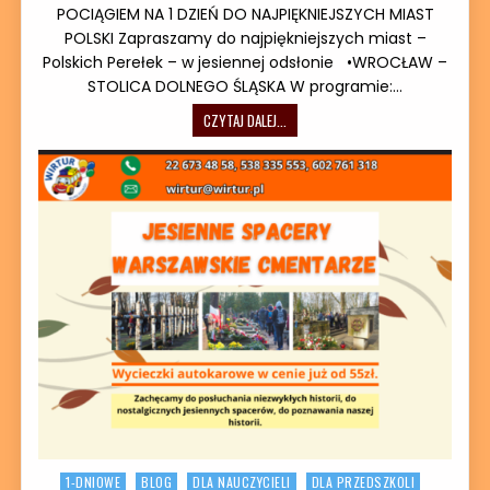
POCIĄGIEM NA 1 DZIEŃ DO NAJPIĘKNIEJSZYCH MIAST
POLSKI Zapraszamy do najpiękniejszych miast –
Polskich Perełek – w jesiennej odsłonie •WROCŁAW –
STOLICA DOLNEGO ŚLĄSKA W programie:…
POCIĄGIEM NA 1 DZIEŃ DO NAJPIĘKNI
CZYTAJ DALEJ...
Posted in
1-DNIOWE
BLOG
DLA NAUCZYCIELI
DLA PRZEDSZKOLI