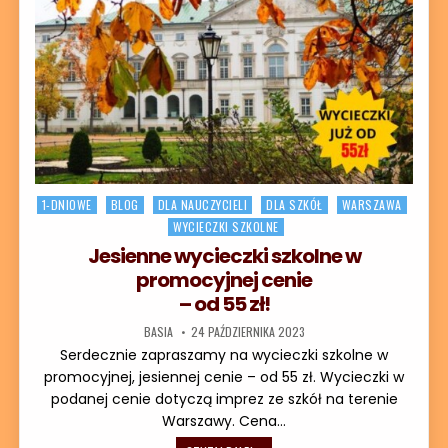
Posted in
1-DNIOWE
BLOG
DLA NAUCZYCIELI
DLA SZKÓŁ
WARSZAWA
WYCIECZKI SZKOLNE
Jesienne wycieczki szkolne w
promocyjnej cenie
– od 55 zł!
AUTOR:
DATA PUBLIKACJI:
BASIA
24 PAŹDZIERNIKA 2023
Serdecznie zapraszamy na wycieczki szkolne w
promocyjnej, jesiennej cenie – od 55 zł. Wycieczki w
podanej cenie dotyczą imprez ze szkół na terenie
Warszawy. Cena…