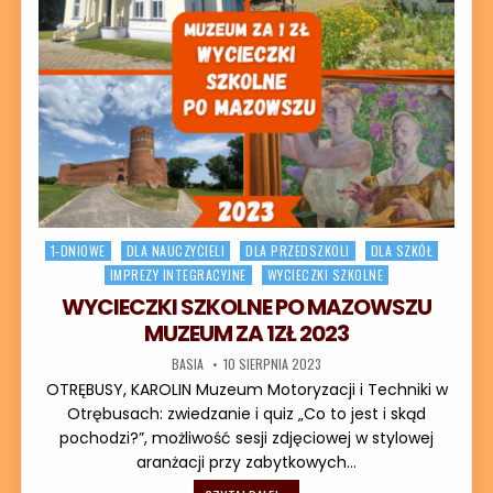
Posted in
1-DNIOWE
DLA NAUCZYCIELI
DLA PRZEDSZKOLI
DLA SZKÓŁ
IMPREZY INTEGRACYJNE
WYCIECZKI SZKOLNE
WYCIECZKI SZKOLNE PO MAZOWSZU
MUZEUM ZA 1ZŁ 2023
AUTOR:
DATA PUBLIKACJI:
BASIA
10 SIERPNIA 2023
OTRĘBUSY, KAROLIN Muzeum Motoryzacji i Techniki w
Otrębusach: zwiedzanie i quiz „Co to jest i skąd
pochodzi?”, możliwość sesji zdjęciowej w stylowej
aranżacji przy zabytkowych…