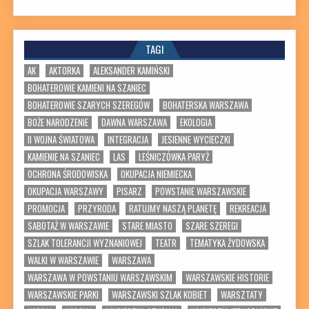
TAGI
AK
AKTORKA
ALEKSANDER KAMIŃSKI
BOHATEROWIE KAMIENI NA SZANIEC
BOHATEROWIE SZARYCH SZEREGÓW
BOHATERSKA WARSZAWA
BOŻE NARODZENIE
DAWNA WARSZAWA
EKOLOGIA
II WOJNA ŚWIATOWA
INTEGRACJA
JESIENNE WYCIECZKI
KAMIENIE NA SZANIEC
LAS
LEŚNICZÓWKA PARYŻ
OCHRONA ŚRODOWISKA
OKUPACJA NIEMIECKA
OKUPACJA WARSZAWY
PISARZ
POWSTANIE WARSZAWSKIE
PROMOCJA
PRZYRODA
RATUJMY NASZĄ PLANETĘ
REKREACJA
SABOTAŻ W WARSZAWIE
STARE MIASTO
SZARE SZEREGI
SZLAK TOLERANCJI WYZNANIOWEJ
TEATR
TEMATYKA ŻYDOWSKA
WALKI W WARSZAWIE
WARSZAWA
WARSZAWA W POWSTANIU WARSZAWSKIM
WARSZAWSKIE HISTORIE
WARSZAWSKIE PARKI
WARSZAWSKI SZLAK KOBIET
WARSZTATY