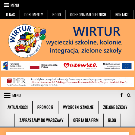
Przejdź do treści
MENU
O NAS
DOKUMENTY
RODO
OCHRONA MAŁOLETNICH
KONTAKT
MENU
AKTUALNOŚCI
PROMOCJE
WYCIECZKI SZKOLNE
ZIELONE SZKOŁY
ZAPRASZAMY DO WARSZAWY
OFERTA DLA FIRM
BLOG