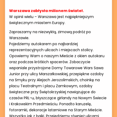
Warszawa zabłysła milionem świateł.
W opinii wielu – Warszawa jest najpiękniejszym
świątecznym miastem Europy.
Zapraszamy na niezwykłą, zimową podróż po
Warszawie.
Pojedziemy autokarem po najbardziej
reprezentacyjnych ulicach i miejscach stolicy.
Opowiemy Wam o naszym Mieście z okien autokaru
oraz podczas krótkich spacerów. Zobaczycie
wspaniale przystrojone Domy Towarowe Wars Sawa
Junior przy ulicy Marszałkowskiej, przepiękne ozdoby
na Smyku przy Alejach Jerozolimskich, choinkę na
placu Teatralnym i placu Zamkowym, ozdoby
świąteczne przy Świętokrzyskiej nawiązujące do
czasów PRL-u, błyszczące girlandy na Nowym Świecie
i Krakowskim Przedmieściu. Ponadto karuzelę,
fotoramki, dekoracje latarniowe na Starym Mieście.
Wszystko jak z bajki. Przejedziemy również ulicami