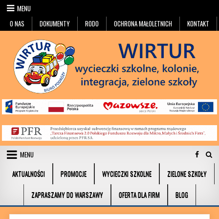
Przejdź do treści
MENU
O NAS
DOKUMENTY
RODO
OCHRONA MAŁOLETNICH
KONTAKT
MENU
AKTUALNOŚCI
PROMOCJE
WYCIECZKI SZKOLNE
ZIELONE SZKOŁY
ZAPRASZAMY DO WARSZAWY
OFERTA DLA FIRM
BLOG