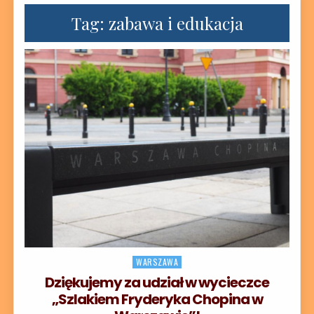
Tag:
zabawa i edukacja
Posted in
WARSZAWA
Dziękujemy za udział w wycieczce
„Szlakiem Fryderyka Chopina w