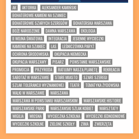
AK
AKTORKA
ALEKSANDER KAMIŃSKI
BOHATEROWIE KAMIENI NA SZANIEC
BOHATEROWIE SZARYCH SZEREGÓW
BOHATERSKA WARSZAWA
BOŻE NARODZENIE
DAWNA WARSZAWA
EKOLOGIA
II WOJNA ŚWIATOWA
INTEGRACJA
JESIENNE WYCIECZKI
KAMIENIE NA SZANIEC
LAS
LEŚNICZÓWKA PARYŻ
OCHRONA ŚRODOWISKA
OKUPACJA NIEMIECKA
OKUPACJA WARSZAWY
PISARZ
POWSTANIE WARSZAWSKIE
PROMOCJA
PRZYRODA
RATUJMY NASZĄ PLANETĘ
REKREACJA
SABOTAŻ W WARSZAWIE
STARE MIASTO
SZARE SZEREGI
SZLAK TOLERANCJI WYZNANIOWEJ
TEATR
TEMATYKA ŻYDOWSKA
WALKI W WARSZAWIE
WARSZAWA
WARSZAWA W POWSTANIU WARSZAWSKIM
WARSZAWSKIE HISTORIE
WARSZAWSKIE PARKI
WARSZAWSKI SZLAK KOBIET
WARSZTATY
WIGILIA
WIOSNA
WYCIECZKA SZKOLNA
WYCIECZKI JEDNODNIOWE
WYCIECZKI SZKOLNE
ZIELONE SZKOŁY
ZIMA
ZWIERZĘTA