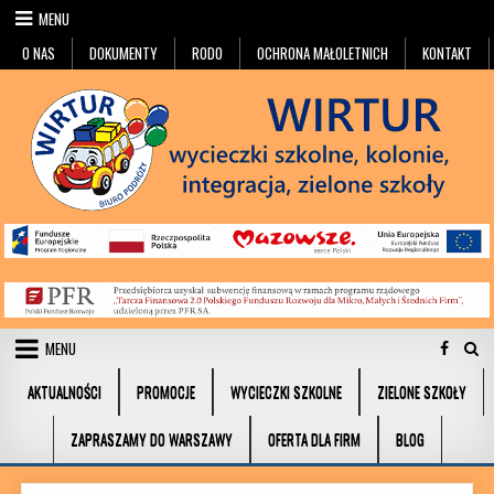
Przejdź do treści
MENU
O NAS
DOKUMENTY
RODO
OCHRONA MAŁOLETNICH
KONTAKT
MENU
AKTUALNOŚCI
PROMOCJE
WYCIECZKI SZKOLNE
ZIELONE SZKOŁY
ZAPRASZAMY DO WARSZAWY
OFERTA DLA FIRM
BLOG