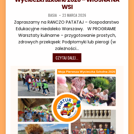
WSI
AUTOR:
DATA PUBLIKACJI:
BASIA
23 MARCA 2026
Zapraszamy na RANCZO PATATAJ – Gospodarstwo
Edukacyjne niedaleko Warszawy. W PROGRAMIE
Warsztaty kulinarne – przygotowanie prostych,
zdrowych przekąsek: Podpłomyki lub pierogi (w
zależności…
WYCIECZKI SZKOLNE 2026 – WIOSNA
CZYTAJ DALEJ...