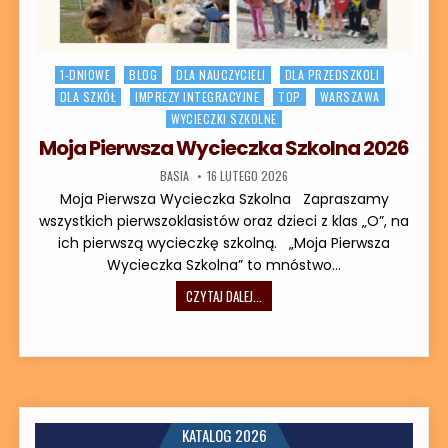
Posted in
1-DNIOWE
BLOG
DLA NAUCZYCIELI
DLA PRZEDSZKOLI
DLA SZKÓŁ
IMPREZY INTEGRACYJNE
TOP
WARSZAWA
WYCIECZKI SZKOLNE
Moja Pierwsza Wycieczka Szkolna 2026
AUTOR:
DATA PUBLIKACJI:
BASIA
16 LUTEGO 2026
Moja Pierwsza Wycieczka Szkolna Zapraszamy
wszystkich pierwszoklasistów oraz dzieci z klas „O”, na
ich pierwszą wycieczkę szkolną. „Moja Pierwsza
Wycieczka Szkolna” to mnóstwo…
MOJA PIERWSZA WYCIECZKA SZKOLN
CZYTAJ DALEJ...
KATALOG 2026