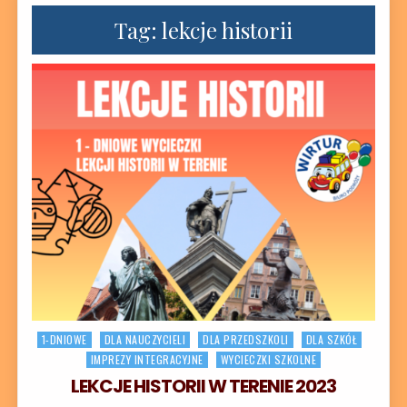
Tag:
lekcje historii
Posted in
1-DNIOWE
DLA NAUCZYCIELI
DLA PRZEDSZKOLI
DLA SZKÓŁ
IMPREZY INTEGRACYJNE
WYCIECZKI SZKOLNE
LEKCJE HISTORII W TERENIE 2023