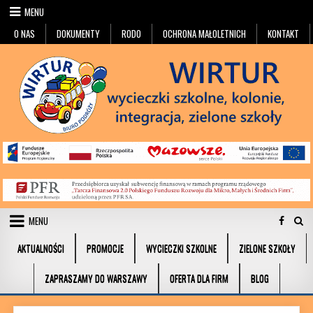
Przejdź do treści
MENU
O NAS
DOKUMENTY
RODO
OCHRONA MAŁOLETNICH
KONTAKT
MENU
AKTUALNOŚCI
PROMOCJE
WYCIECZKI SZKOLNE
ZIELONE SZKOŁY
ZAPRASZAMY DO WARSZAWY
OFERTA DLA FIRM
BLOG