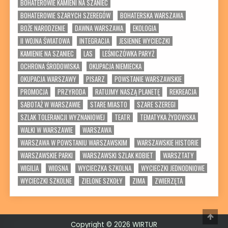
BOHATEROWIE KAMIENI NA SZANIEC
BOHATEROWIE SZARYCH SZEREGÓW
BOHATERSKA WARSZAWA
BOŻE NARODZENIE
DAWNA WARSZAWA
EKOLOGIA
II WOJNA ŚWIATOWA
INTEGRACJA
JESIENNE WYCIECZKI
KAMIENIE NA SZANIEC
LAS
LEŚNICZÓWKA PARYŻ
OCHRONA ŚRODOWISKA
OKUPACJA NIEMIECKA
OKUPACJA WARSZAWY
PISARZ
POWSTANIE WARSZAWSKIE
PROMOCJA
PRZYRODA
RATUJMY NASZĄ PLANETĘ
REKREACJA
SABOTAŻ W WARSZAWIE
STARE MIASTO
SZARE SZEREGI
SZLAK TOLERANCJI WYZNANIOWEJ
TEATR
TEMATYKA ŻYDOWSKA
WALKI W WARSZAWIE
WARSZAWA
WARSZAWA W POWSTANIU WARSZAWSKIM
WARSZAWSKIE HISTORIE
WARSZAWSKIE PARKI
WARSZAWSKI SZLAK KOBIET
WARSZTATY
WIGILIA
WIOSNA
WYCIECZKA SZKOLNA
WYCIECZKI JEDNODNIOWE
WYCIECZKI SZKOLNE
ZIELONE SZKOŁY
ZIMA
ZWIERZĘTA
Prze
Copyright © 2026 WIRTUR