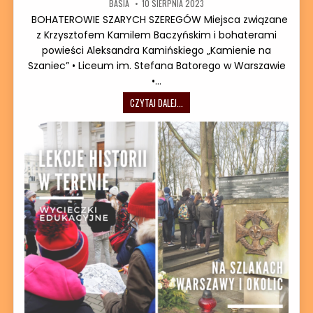
AUTOR:
DATA PUBLIKACJI:
BASIA
10 SIERPNIA 2023
BOHATEROWIE SZARYCH SZEREGÓW Miejsca związane
z Krzysztofem Kamilem Baczyńskim i bohaterami
powieści Aleksandra Kamińskiego „Kamienie na
Szaniec” • Liceum im. Stefana Batorego w Warszawie
•…
LEKCJE HISTORII W TERENIE 2023
CZYTAJ DALEJ...