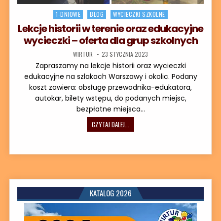
Posted in
1-DNIOWE
BLOG
WYCIECZKI SZKOLNE
Lekcje historii w terenie oraz edukacyjne
wycieczki – oferta dla grup szkolnych
AUTOR:
DATA PUBLIKACJI:
WIRTUR
23 STYCZNIA 2023
Zapraszamy na lekcje historii oraz wycieczki
edukacyjne na szlakach Warszawy i okolic. Podany
koszt zawiera: obsługę przewodnika-edukatora,
autokar, bilety wstępu, do podanych miejsc,
bezpłatne miejsca…
LEKCJE HISTORII W TERENIE ORAZ E
CZYTAJ DALEJ...
KATALOG 2026