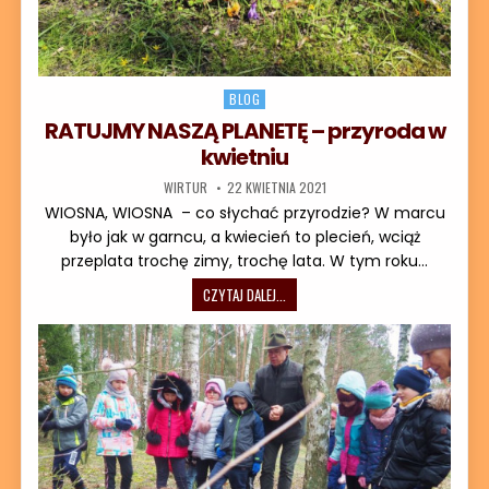
Posted in
BLOG
RATUJMY NASZĄ PLANETĘ – przyroda w
kwietniu
AUTOR:
DATA PUBLIKACJI:
WIRTUR
22 KWIETNIA 2021
WIOSNA, WIOSNA – co słychać przyrodzie? W marcu
było jak w garncu, a kwiecień to plecień, wciąż
przeplata trochę zimy, trochę lata. W tym roku…
RATUJMY NASZĄ PLANETĘ – PRZYROD
CZYTAJ DALEJ...