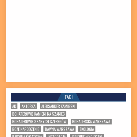
TAGI
AK
AKTORKA
ALEKSANDER KAMIŃSKI
BOHATEROWIE KAMIENI NA SZANIEC
BOHATEROWIE SZARYCH SZEREGÓW
BOHATERSKA WARSZAWA
BOŻE NARODZENIE
DAWNA WARSZAWA
EKOLOGIA
II WOJNA ŚWIATOWA
INTEGRACJA
JESIENNE WYCIECZKI