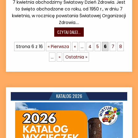
7 kwietnia obchodzimy Światowy Dzień Zdrowia. Jest
to święto obchodzone co roku, od 1950 r., w dniu 7
kwietnia, w rocznicę powstania Światowej Organizacji
Zdrowia….
ŚWIATOWY DZIEŃ ZDROWIA – 7 KWIET
CZYTAJ DALEJ...
Strona 6 z 16
« Pierwsza
«
...
4
5
6
7
8
...
»
Ostatnia »
KATALOG 2026