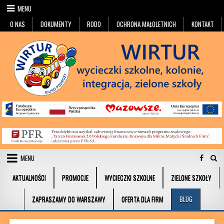
Przejdź do treści
MENU
O NAS
DOKUMENTY
RODO
OCHRONA MAŁOLETNICH
KONTAKT
MENU
AKTUALNOŚCI
PROMOCJE
WYCIECZKI SZKOLNE
ZIELONE SZKOŁY
ZAPRASZAMY DO WARSZAWY
OFERTA DLA FIRM
BLOG