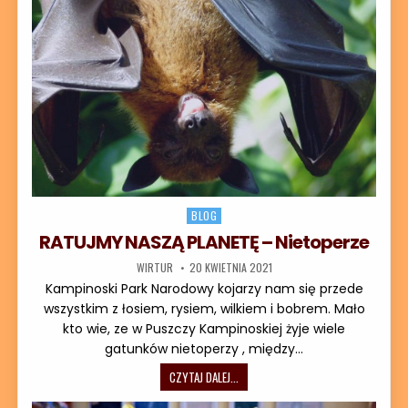
Posted in
BLOG
RATUJMY NASZĄ PLANETĘ – Nietoperze
AUTOR:
DATA PUBLIKACJI:
WIRTUR
20 KWIETNIA 2021
Kampinoski Park Narodowy kojarzy nam się przede
wszystkim z łosiem, rysiem, wilkiem i bobrem. Mało
kto wie, ze w Puszczy Kampinoskiej żyje wiele
gatunków nietoperzy , między…
RATUJMY NASZĄ PLANETĘ – NIETOPE
CZYTAJ DALEJ...