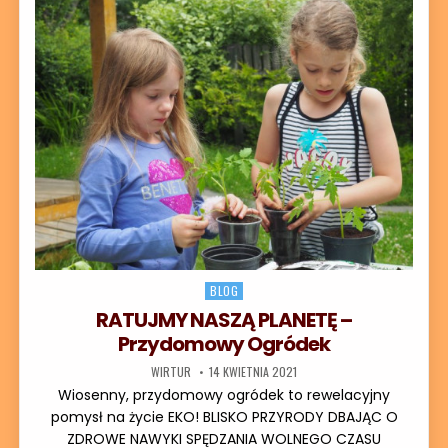
Posted in
BLOG
RATUJMY NASZĄ PLANETĘ –
Przydomowy Ogródek
AUTOR:
DATA PUBLIKACJI:
WIRTUR
14 KWIETNIA 2021
Wiosenny, przydomowy ogródek to rewelacyjny
pomysł na życie EKO! BLISKO PRZYRODY DBAJĄC O
ZDROWE NAWYKI SPĘDZANIA WOLNEGO CZASU