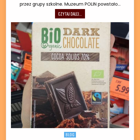
przez grupy szkolne. Muzeum POLIN powstało…
MUZEUM HISTORII ŻYDÓW POLSKICH 
CZYTAJ DALEJ...
Posted in
BLOG