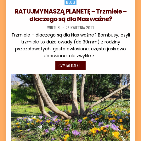
Posted in
BLOG
RATUJMY NASZĄ PLANETĘ – Trzmiele –
dlaczego są dla Nas ważne?
AUTOR:
DATA PUBLIKACJI:
WIRTUR
26 KWIETNIA 2021
Trzmiele – dlaczego są dla Nas ważne? Bombusy, czyli
trzmiele to duże owady (do 30mm) z rodziny
pszczołowatych, gęsto owłosione, często jaskrawo
ubarwione, ale zwykle z…
RATUJMY NASZĄ PLANETĘ – TRZMIELE
CZYTAJ DALEJ...