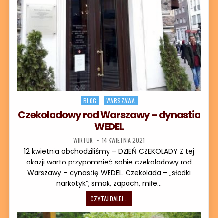
Posted in
BLOG
WARSZAWA
Czekoladowy rod Warszawy – dynastia
WEDEL
AUTOR:
DATA PUBLIKACJI:
WIRTUR
14 KWIETNIA 2021
12 kwietnia obchodziliśmy – DZIEŃ CZEKOLADY Z tej
okazji warto przypomnieć sobie czekoladowy rod
Warszawy – dynastię WEDEL. Czekolada – „słodki
narkotyk”; smak, zapach, miłe…
CZEKOLADOWY ROD WARSZAWY – DY
CZYTAJ DALEJ...