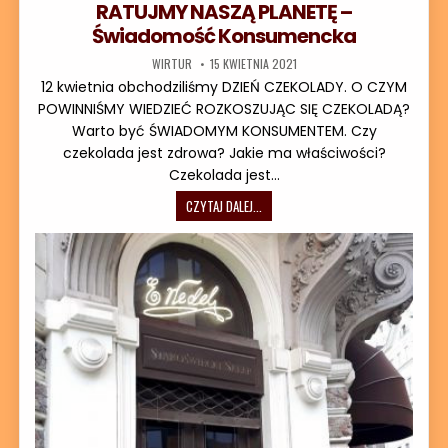
RATUJMY NASZĄ PLANETĘ –
Świadomość Konsumencka
AUTOR:
DATA PUBLIKACJI:
WIRTUR
15 KWIETNIA 2021
12 kwietnia obchodziliśmy DZIEŃ CZEKOLADY. O CZYM
POWINNIŚMY WIEDZIEĆ ROZKOSZUJĄC SIĘ CZEKOLADĄ?
Warto być ŚWIADOMYM KONSUMENTEM. Czy
czekolada jest zdrowa? Jakie ma właściwości?
Czekolada jest…
RATUJMY NASZĄ PLANETĘ – ŚWIADO
CZYTAJ DALEJ...