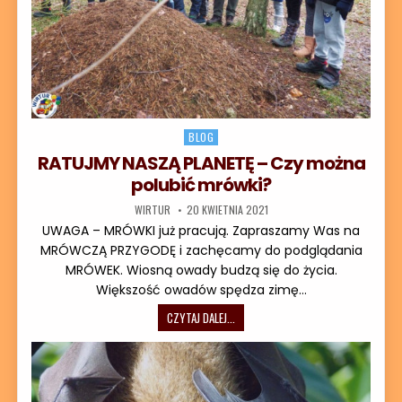
Posted in
BLOG
RATUJMY NASZĄ PLANETĘ – Czy można
polubić mrówki?
AUTOR:
DATA PUBLIKACJI:
WIRTUR
20 KWIETNIA 2021
UWAGA – MRÓWKI już pracują. Zapraszamy Was na
MRÓWCZĄ PRZYGODĘ i zachęcamy do podglądania
MRÓWEK. Wiosną owady budzą się do życia.
Większość owadów spędza zimę…
RATUJMY NASZĄ PLANETĘ – CZY MO
CZYTAJ DALEJ...