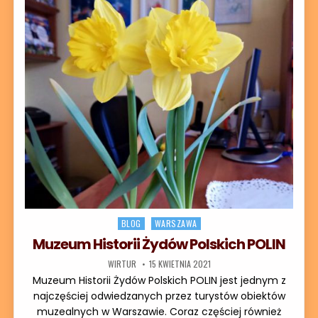
Posted in
BLOG
WARSZAWA
Muzeum Historii Żydów Polskich POLIN
AUTOR:
DATA PUBLIKACJI:
WIRTUR
15 KWIETNIA 2021
Muzeum Historii Żydów Polskich POLIN jest jednym z
najczęściej odwiedzanych przez turystów obiektów
muzealnych w Warszawie. Coraz częściej również