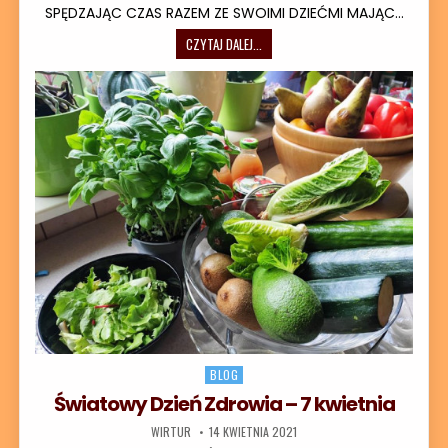
SPĘDZAJĄC CZAS RAZEM ZE SWOIMI DZIEĆMI MAJĄC…
RATUJMY NASZĄ PLANETĘ – PRZYD
CZYTAJ DALEJ...
Posted in
BLOG
Światowy Dzień Zdrowia – 7 kwietnia
AUTOR:
DATA PUBLIKACJI:
WIRTUR
14 KWIETNIA 2021