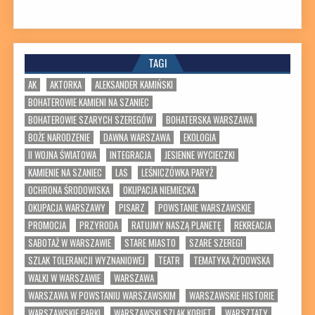
TAGI
AK
AKTORKA
ALEKSANDER KAMIŃSKI
BOHATEROWIE KAMIENI NA SZANIEC
BOHATEROWIE SZARYCH SZEREGÓW
BOHATERSKA WARSZAWA
BOŻE NARODZENIE
DAWNA WARSZAWA
EKOLOGIA
II WOJNA ŚWIATOWA
INTEGRACJA
JESIENNE WYCIECZKI
KAMIENIE NA SZANIEC
LAS
LEŚNICZÓWKA PARYŻ
OCHRONA ŚRODOWISKA
OKUPACJA NIEMIECKA
OKUPACJA WARSZAWY
PISARZ
POWSTANIE WARSZAWSKIE
PROMOCJA
PRZYRODA
RATUJMY NASZĄ PLANETĘ
REKREACJA
SABOTAŻ W WARSZAWIE
STARE MIASTO
SZARE SZEREGI
SZLAK TOLERANCJI WYZNANIOWEJ
TEATR
TEMATYKA ŻYDOWSKA
WALKI W WARSZAWIE
WARSZAWA
WARSZAWA W POWSTANIU WARSZAWSKIM
WARSZAWSKIE HISTORIE
WARSZAWSKIE PARKI
WARSZAWSKI SZLAK KOBIET
WARSZTATY