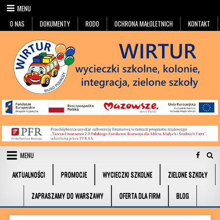
Przejdź do treści
MENU
O NAS
DOKUMENTY
RODO
OCHRONA MAŁOLETNICH
KONTAKT
MENU
AKTUALNOŚCI
PROMOCJE
WYCIECZKI SZKOLNE
ZIELONE SZKOŁY
ZAPRASZAMY DO WARSZAWY
OFERTA DLA FIRM
BLOG