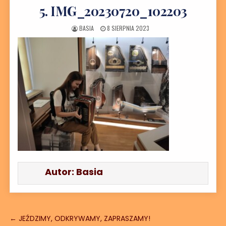
5. IMG_20230720_102203
AUTOR:
DATA PUBLIKACJI:
BASIA
8 SIERPNIA 2023
Autor:
Basia
Nawigacja wpisu
← JEŹDZIMY, ODKRYWAMY, ZAPRASZAMY!